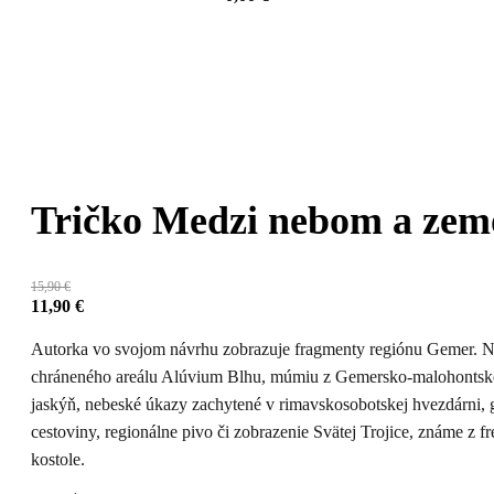
Tričko Medzi nebom a zem
15,90
€
11,90
€
Autorka vo svojom návrhu zobrazuje fragmenty regiónu Gemer. N
chráneného areálu Alúvium Blhu, múmiu z Gemersko-malohontské
jaskýň, nebeské úkazy zachytené v rimavskosobotskej hvezdárni, 
cestoviny, regionálne pivo či zobrazenie Svätej Trojice, známe z 
kostole.