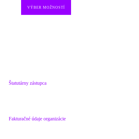
VÝBER MOŽNOSTÍ
Štatutárny zástupca
Ing. Milana Jutková
msksrs@rsnet.sk
047/ 56 21 550
Fakturačné údaje organizácie
Mestské kultúrne stredisko
Námestie Š. M. Daxnera 1723