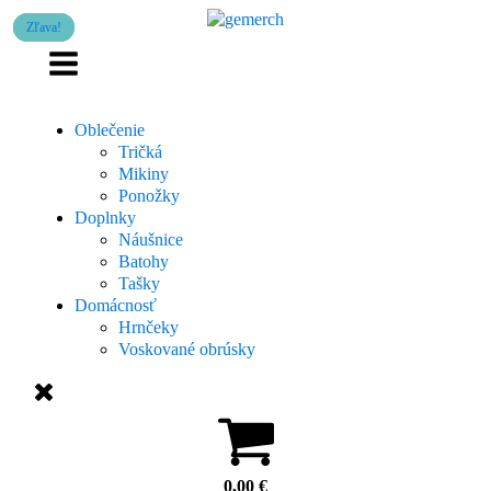
Zľava!
Zľava!
Zľava!
Oblečenie
Tričká
Mikiny
Ponožky
Doplnky
Náušnice
Batohy
Tašky
Domácnosť
Hrnčeky
Voskované obrúsky
0,00
€