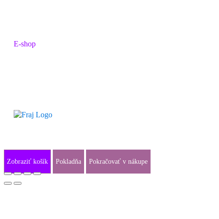
979 01 Rimavská Sobota
IČO: 00358649
DIČ: 2021230574
E-shop
Obchodné podmienky
Ochrana osobných údajov
Prihlásiť sa
Zobraziť košík
Pokladňa
Pokračovať v nákupe