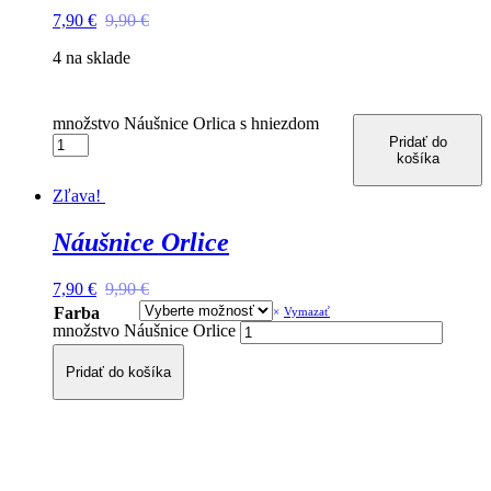
7,90
€
9,90
€
4 na sklade
množstvo Náušnice Orlica s hniezdom
Pridať do
košíka
Zľava!
Náušnice Orlice
7,90
€
9,90
€
Farba
Vymazať
množstvo Náušnice Orlice
Pridať do košíka