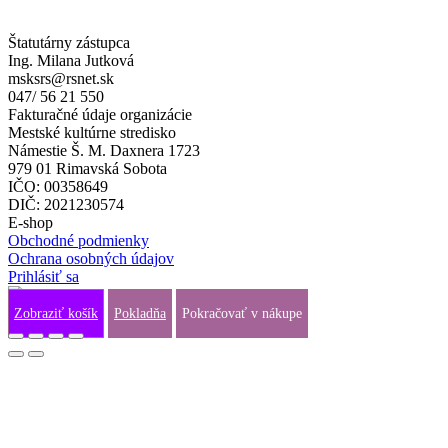
Štatutárny zástupca
Ing. Milana Jutková
msksrs@rsnet.sk
047/ 56 21 550
Fakturačné údaje organizácie
Mestské kultúrne stredisko
Námestie Š. M. Daxnera 1723
979 01 Rimavská Sobota
IČO: 00358649
DIČ: 2021230574
E-shop
Obchodné podmienky
Ochrana osobných údajov
Prihlásiť sa
Zobraziť košík
Pokladňa
Pokračovať v nákupe