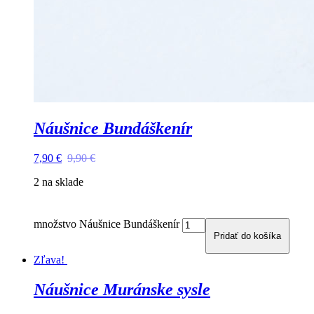
Náušnice Bundáškenír
7,90
€
9,90
€
2 na sklade
množstvo Náušnice Bundáškenír
Pridať do košíka
Zľava!
Náušnice Muránske sysle