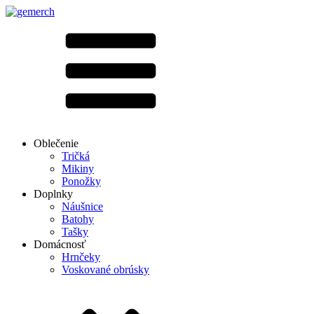
Oblečenie
Tričká
Mikiny
Ponožky
Doplnky
Náušnice
Batohy
Tašky
Domácnosť
Hrnčeky
Voskované obrúsky