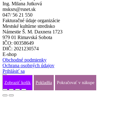
Ing. Milana Jutková
msksrs@rsnet.sk
047/ 56 21 550
Fakturačné údaje organizácie
Mestské kultúrne stredisko
Námestie Š. M. Daxnera 1723
979 01 Rimavská Sobota
IČO: 00358649
DIČ: 2021230574
E-shop
Obchodné podmienky
Ochrana osobných údajov
Prihlásiť sa
Zobraziť košík
Pokladňa
Pokračovať v nákupe