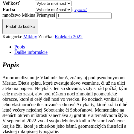
Veľkosť
Farba
Vymazať
množstvo Mikina Priemysel
Pridať do košíka
Kategória:
Mikiny
Značka:
Kolekcia 2022
Popis
Ďalšie informácie
Popis
Autorom dizajnu je Vladimír Juraš, známy aj pod pseudonymom
Mesiac. Dieťa splnu, ktoré zvestuje slovo vesmírne, či už na ulici
alebo na papieri. Netyká si len so slovami, vždy si rád počká, kým
celé mesto zaspí, aby pod rúškom noci zhmotnil geometrické
obrazce, ktoré si celý deň nosí vo vrecku. Po nociach vznikali aj
jeho vlastnoručne ilustrované sedmové Artykarty, ktoré krátia dlhé
letné večery nejednej Soboťanke či Soboťanovi. Momentálne na
stenách okrem múdrostí zanecháva aj graffiti v alternatívnom štýle.
V septembri 2022 vydal svoju debutovú knihu Po smrti začneme
krajšie žiť, ktorá je zbierkou jeho básní, geometrických ilustrácií a
vlastnej rukopisnej typografie.