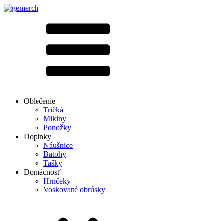
Oblečenie
Tričká
Mikiny
Ponožky
Doplnky
Náušnice
Batohy
Tašky
Domácnosť
Hrnčeky
Voskované obrúsky