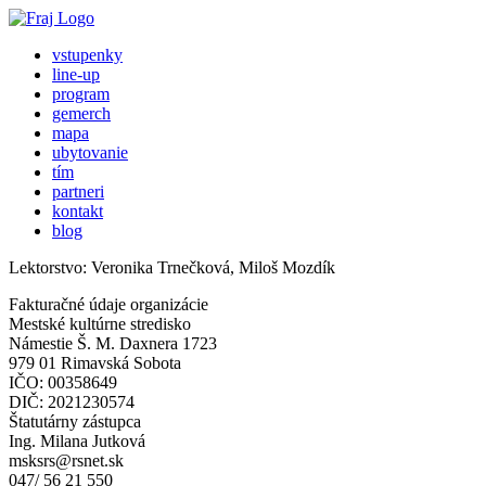
vstupenky
line-up
program
gemerch
mapa
ubytovanie
tím
partneri
kontakt
blog
Lektorstvo: Veronika Trnečková, Miloš Mozdík
Fakturačné údaje organizácie
Mestské kultúrne stredisko
Námestie Š. M. Daxnera 1723
979 01 Rimavská Sobota
IČO: 00358649
DIČ: 2021230574
Štatutárny zástupca
Ing. Milana Jutková
msksrs@rsnet.sk
047/ 56 21 550