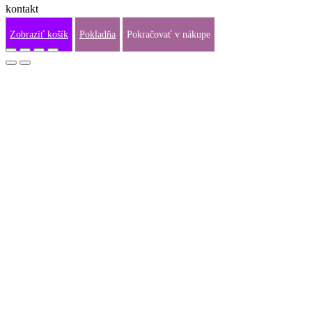
kontakt
info@fraj.sk
Zobraziť košík
Pokladňa
Pokračovať v nákupe