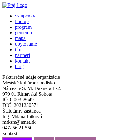
vstupenky
line-up
program
gemerch
mapa
ubytovanie
tím
partneri
kontakt
blog
Fakturačné údaje organizácie
Mestské kultúrne stredisko
Námestie Š. M. Daxnera 1723
979 01 Rimavská Sobota
IČO: 00358649
DIČ: 2021230574
Štatutárny zástupca
Ing. Milana Jutková
msksrs@rsnet.sk
047/ 56 21 550
kontakt
info@fraj.sk