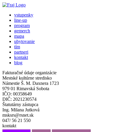
vstupenky
line-up
program
gemerch
mapa
ubytovanie
tím
partneri
kontakt
blog
Fakturačné údaje organizácie
Mestské kultúrne stredisko
Námestie Š. M. Daxnera 1723
979 01 Rimavská Sobota
IČO: 00358649
DIČ: 2021230574
Štatutárny zástupca
Ing. Milana Jutková
msksrs@rsnet.sk
047/ 56 21 550
kontakt
info@fraj.sk