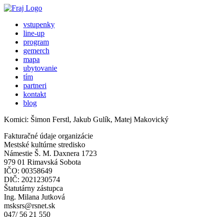
vstupenky
line-up
program
gemerch
mapa
ubytovanie
tím
partneri
kontakt
blog
Komici: Šimon Ferstl, Jakub Gulík, Matej Makovický
Fakturačné údaje organizácie
Mestské kultúrne stredisko
Námestie Š. M. Daxnera 1723
979 01 Rimavská Sobota
IČO: 00358649
DIČ: 2021230574
Štatutárny zástupca
Ing. Milana Jutková
msksrs@rsnet.sk
047/ 56 21 550