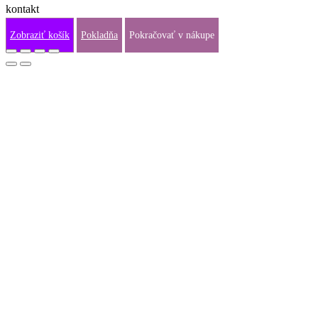
kontakt
info@fraj.sk
Zobraziť košík
Pokladňa
Pokračovať v nákupe