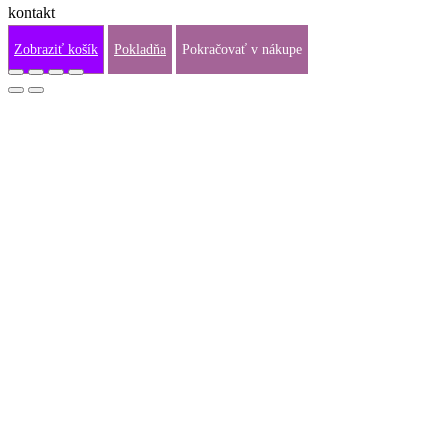
kontakt
info@fraj.sk
Zobraziť košík
Pokladňa
Pokračovať v nákupe