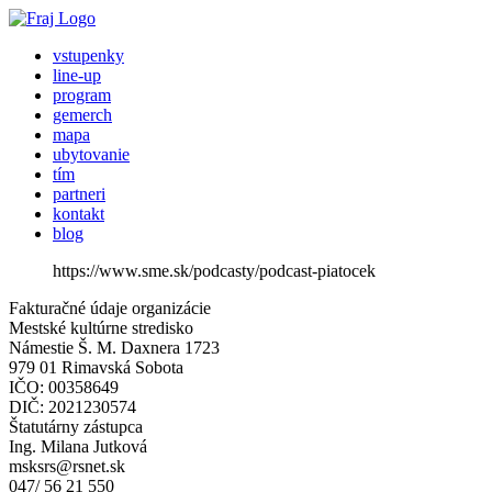
vstupenky
line-up
program
gemerch
mapa
ubytovanie
tím
partneri
kontakt
blog
https://www.sme.sk/podcasty/podcast-piatocek
Fakturačné údaje organizácie
Mestské kultúrne stredisko
Námestie Š. M. Daxnera 1723
979 01 Rimavská Sobota
IČO: 00358649
DIČ: 2021230574
Štatutárny zástupca
Ing. Milana Jutková
msksrs@rsnet.sk
047/ 56 21 550