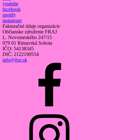
youtube
facebook
spotify
instagram
Fakturačné údaje organizácie
Občianske združenie FRAJ
L. Novomeského 247/15
979 01 Rimavská Sobota
IČO: 54138345
DIČ: 2122190554
info@fraj.sk