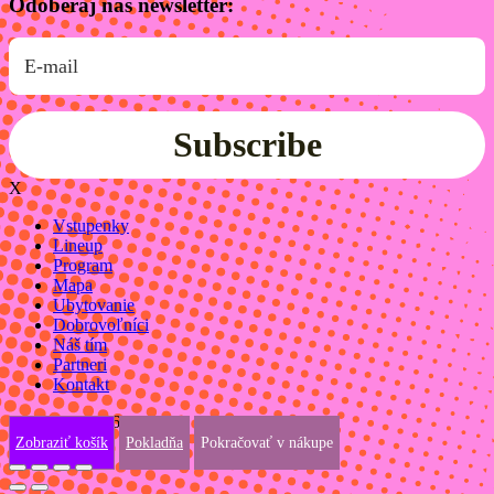
Odoberaj náš newsletter:
Subscribe
X
Vstupenky
Lineup
Program
Mapa
Ubytovanie
Dobrovoľníci
Náš tím
Partneri
Kontakt
24. - 26. 7.2026
Zobraziť košík
Pokladňa
Pokračovať v nákupe