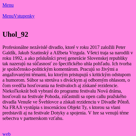
Menu
Menu
Vstupenky
Uhol_92
Profesionálne nezávislé divadlo, ktoré v roku 2017 založili Peter
Galdík, Jakub Szatinský a Alžbeta Vrzgula. Všetci traja sa narodili v
roku 1992, a ako príslušníci prvej generácie Slovenskej republiky
tak nazerajú na súčasnosť zo špecifického uhla pohľadu. Ich tvorba
je spoločensko-politickým komentárom. Pracujú so živými a
angažovanými témami, ku ktorým pristupujú s kritickým odstupom
a humorom. Súbor sa stretáva s diváckym aj odborným ohlasom, o
čom svedčia hosťovania na festivaloch aj získané rezidencie.
Niekoľkokrát boli vybraní do programu festivalu Nová dráma,
hosťovali na festivale Pohoda, zúčastnili sa open callu pražského
divadla Venuše ve Švehlovce a získali rezidenciu v Divadle Pôtoň.
Na FRAJi vystúpia s inscenáciou Objekt Ty, s ktorou sa vlani
predstavili aj na festivale Dotyky a spojenia. V hre sa venujú téme
sebectva v partnerskom vzťahu.
web