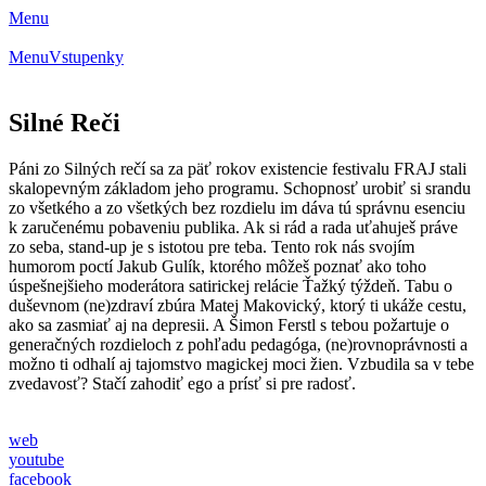
Menu
Menu
Vstupenky
Silné Reči
Páni zo Silných rečí sa za päť rokov existencie festivalu FRAJ stali
skalopevným základom jeho programu. Schopnosť urobiť si srandu
zo všetkého a zo všetkých bez rozdielu im dáva tú správnu esenciu
k zaručenému pobaveniu publika. Ak si rád a rada uťahuješ práve
zo seba, stand-up je s istotou pre teba. Tento rok nás svojím
humorom poctí Jakub Gulík, ktorého môžeš poznať ako toho
úspešnejšieho moderátora satirickej relácie Ťažký týždeň. Tabu o
duševnom (ne)zdraví zbúra Matej Makovický, ktorý ti ukáže cestu,
ako sa zasmiať aj na depresii. A Šimon Ferstl s tebou požartuje o
generačných rozdieloch z pohľadu pedagóga, (ne)rovnoprávnosti a
možno ti odhalí aj tajomstvo magickej moci žien. Vzbudila sa v tebe
zvedavosť? Stačí zahodiť ego a prísť si pre radosť.
web
youtube
facebook