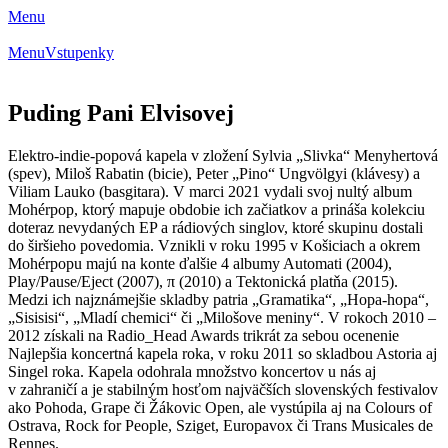
Menu
Menu
Vstupenky
Puding Pani Elvisovej
Elektro-indie-popová kapela v zložení Sylvia „Slivka“ Menyhertová
(spev), Miloš Rabatin (bicie), Peter „Pino“ Ungvölgyi (klávesy) a
Viliam Lauko (basgitara). V marci 2021 vydali svoj nultý album
Mohérpop, ktorý mapuje obdobie ich začiatkov a prináša kolekciu
doteraz nevydaných EP a rádiových singlov, ktoré skupinu dostali
do širšieho povedomia. Vznikli v roku 1995 v Košiciach a okrem
Mohérpopu majú na konte ďalšie 4 albumy Automati (2004),
Play/Pause/Eject (2007), π (2010) a Tektonická platňa (2015).
Medzi ich najznámejšie skladby patria „Gramatika“, „Hopa-hopa“,
„Sisisisi“, „Mladí chemici“ či „Milošove meniny“. V rokoch 2010 –
2012 získali na Radio_Head Awards trikrát za sebou ocenenie
Najlepšia koncertná kapela roka, v roku 2011 so skladbou Astoria aj
Singel roka. Kapela odohrala množstvo koncertov u nás aj
v zahraničí a je stabilným hosťom najväčších slovenských festivalov
ako Pohoda, Grape či Žákovic Open, ale vystúpila aj na Colours of
Ostrava, Rock for People, Sziget, Europavox či Trans Musicales de
Rennes.