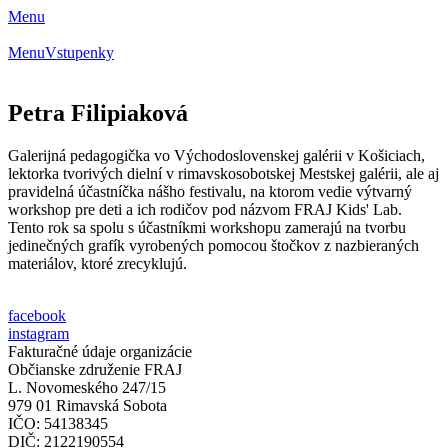
Menu
Menu
Vstupenky
Petra Filipiaková
Galerijná pedagogička vo Východoslovenskej galérii v Košiciach,
lektorka tvorivých dielní v rimavskosobotskej Mestskej galérii, ale aj
pravidelná účastníčka nášho festivalu, na ktorom vedie výtvarný
workshop pre deti a ich rodičov pod názvom FRAJ Kids' Lab.
Tento rok sa spolu s účastníkmi workshopu zamerajú na tvorbu
jedinečných grafík vyrobených pomocou štočkov z nazbieraných
materiálov, ktoré zrecyklujú.
facebook
instagram
Fakturačné údaje organizácie
Občianske združenie FRAJ
L. Novomeského 247/15
979 01 Rimavská Sobota
IČO: 54138345
DIČ: 2122190554