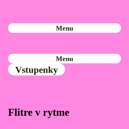
Menu
Menu
Vstupenky
Flitre v rytme