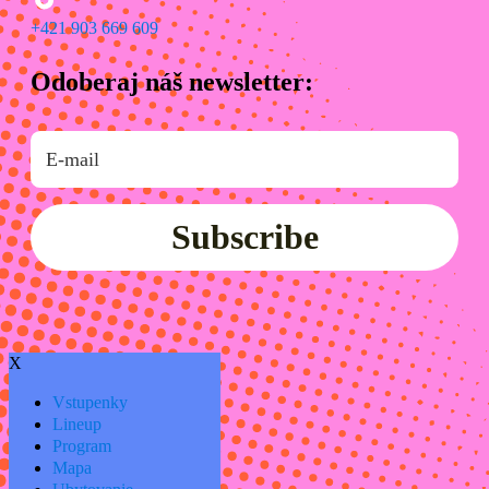
+421 903 669 609
Odoberaj náš newsletter:
Subscribe
X
Vstupenky
Lineup
Program
Mapa