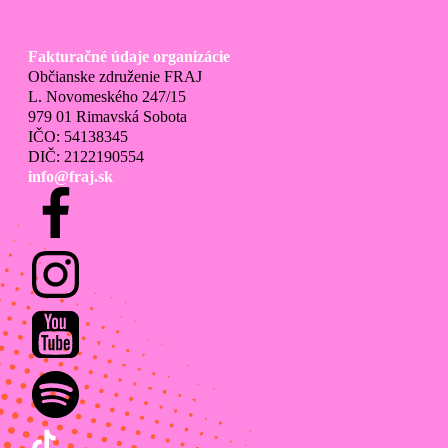
Fakturačné údaje organizácie
Občianske združenie FRAJ
L. Novomeského 247/15
979 01 Rimavská Sobota
IČO: 54138345
DIČ: 2122190554
info@fraj.sk