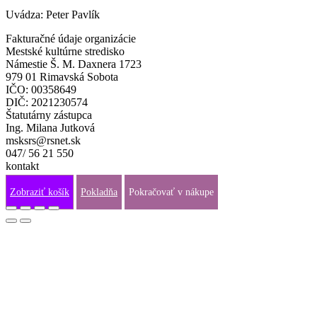
Uvádza: Peter Pavlík
Fakturačné údaje organizácie
Mestské kultúrne stredisko
Námestie Š. M. Daxnera 1723
979 01 Rimavská Sobota
IČO: 00358649
DIČ: 2021230574
Štatutárny zástupca
Ing. Milana Jutková
msksrs@rsnet.sk
047/ 56 21 550
kontakt
info@fraj.sk
Zobraziť košík
Pokladňa
Pokračovať v nákupe